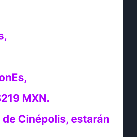
s,
ionEs,
 $219 MXN.
de Cinépolis, estarán