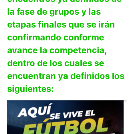
la fase de grupos y las
etapas finales que se irán
confirmando conforme
avance la competencia,
dentro de los cuales se
encuentran ya definidos los
siguientes: