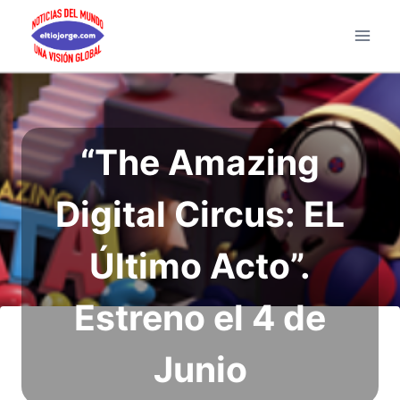
Saltar
al
contenido
“The Amazing
Digital Circus: EL
Último Acto”.
Estreno el 4 de
Junio