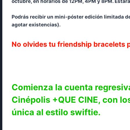
octubre, en horarios de 12PM, 4PM y 8PM. Estará
Podrás recibir un mini-póster edición limitada d
agotar existencias).
No olvides tu friendship bracelets 
Comienza la cuenta regresiva
Cinépolis +QUE CINE, con lo
única al estilo swiftie.