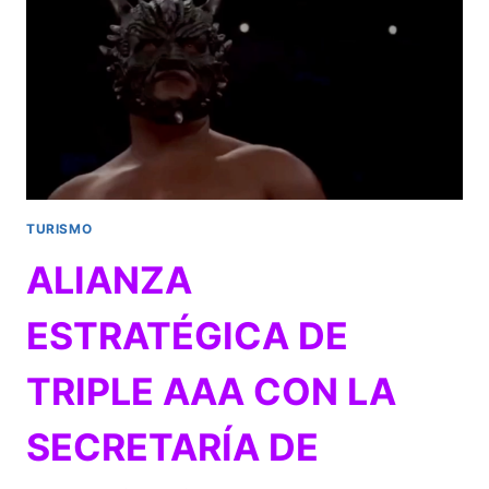
28
Y
29
DE
AGOSTO
TURISMO
ALIANZA
ESTRATÉGICA DE
TRIPLE AAA CON LA
SECRETARÍA DE