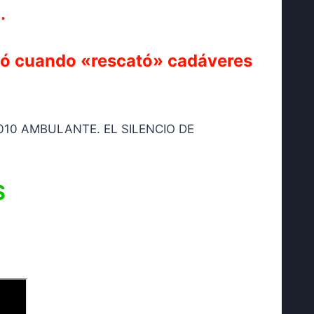
.
ntió cuando «rescató» cadáveres
S