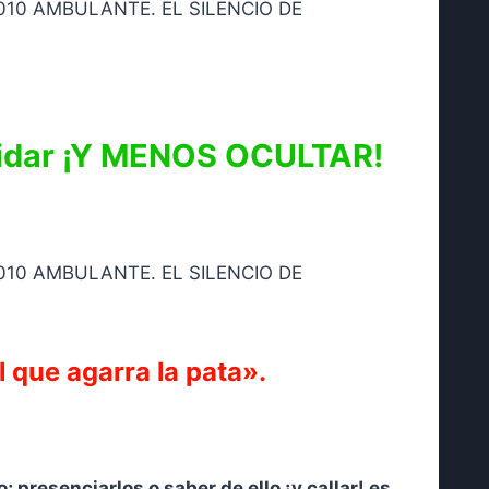
lvidar ¡Y MENOS OCULTAR!
 que agarra la pata».
 presenciarlos o saber de ello ¡y callar! es