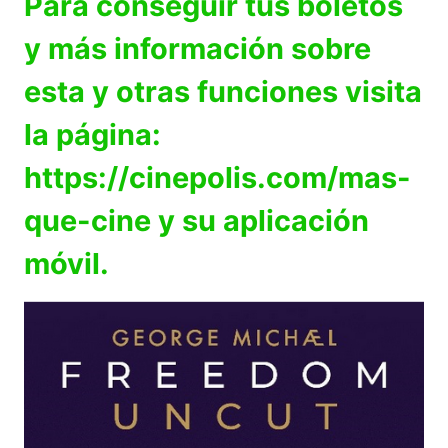
Para conseguir tus boletos
y más información sobre
esta y otras funciones visita
la página:
https://cinepolis.com/mas-
que-cine y su aplicación
móvil.