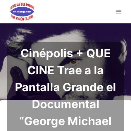
Saltar
al
contenido
Cinépolis + QUE
CINE Trae a la
Pantalla Grande el
Documental
“George Michael