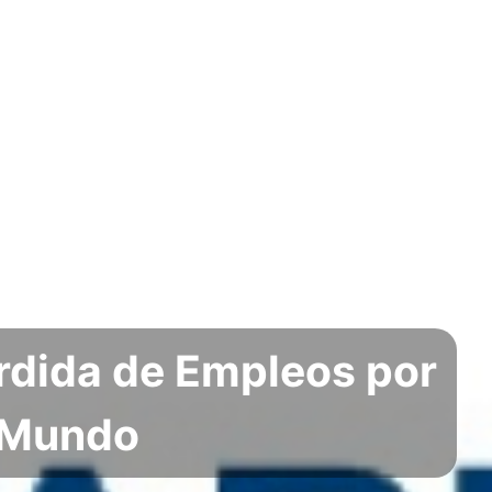
rdida de Empleos por
l Mundo