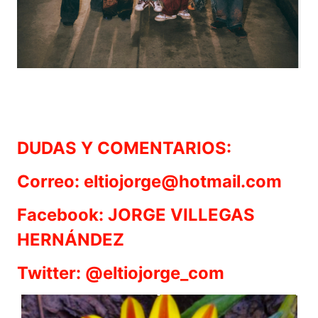
DUDAS Y COMENTARIOS:
Correo: eltiojorge@hotmail.com
Facebook: JORGE VILLEGAS
HERNÁNDEZ
Twitter: @eltiojorge_com