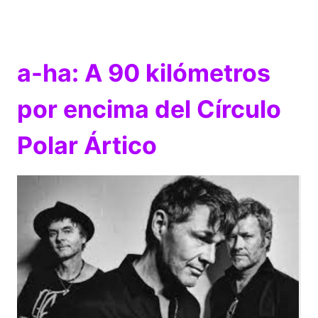
a-ha: A 90 kilómetros
por encima del Círculo
Polar Ártico