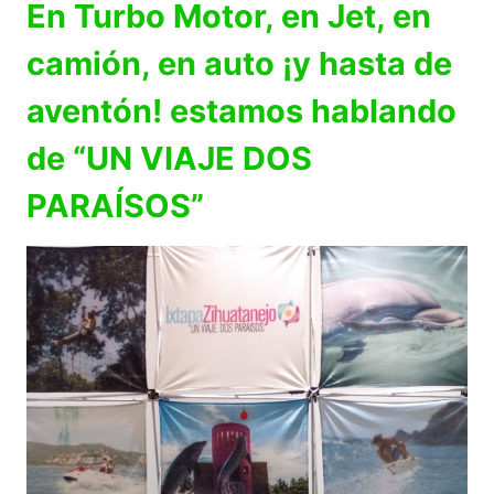
En Turbo Motor, en Jet, en
camión, en auto ¡y hasta de
aventón! estamos hablando
de “UN VIAJE DOS
PARAÍSOS”