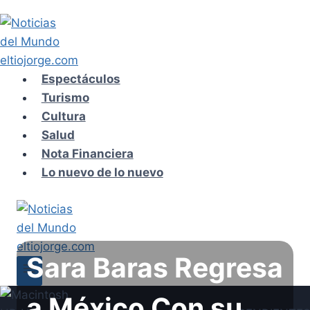
Saltar
al
contenido
Espectáculos
Turismo
Cultura
Salud
Nota Financiera
Lo nuevo de lo nuevo
Sara Baras Regresa
a México Con su