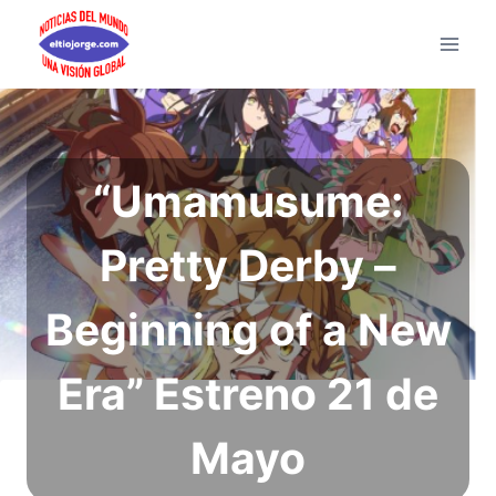
Saltar
al
contenido
“Umamusume:
Pretty Derby –
Beginning of a New
Era” Estreno 21 de
Mayo