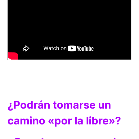
¿Podrán tomarse un
camino «por la libre»?