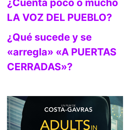
¿Cuenta poco o mucho
LA VOZ DEL PUEBLO?
¿Qué sucede y se
«arregla» «A PUERTAS
CERRADAS»?