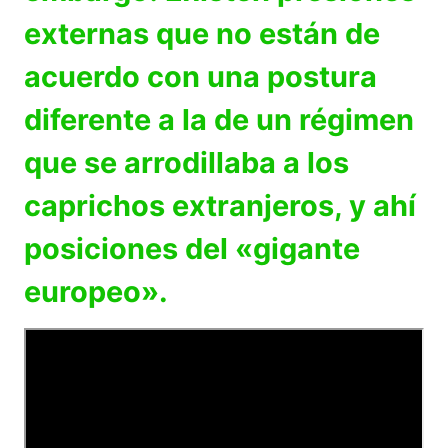
externas que no están de
acuerdo con una postura
diferente a la de un régimen
que se arrodillaba a los
caprichos extranjeros, y ahí
posiciones del «gigante
europeo».