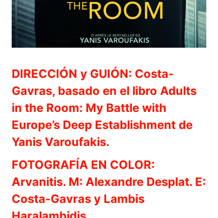
DIRECCIÓN y GUIÓN: Costa-
Gavras, basado en el libro Adults
in the Room: My Battle with
Europe’s Deep Establishment de
Yanis Varoufakis.
FOTOGRAFÍA EN COLOR:
Arvanitis. M: Alexandre Desplat. E:
Costa-Gavras y Lambis
Haralambidis.