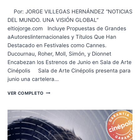
Por: JORGE VILLEGAS HERNÁNDEZ “NOTICIAS
DEL MUNDO. UNA VISIÓN GLOBAL”
eltiojorge.com Incluye Propuestas de Grandes
aAutoresIinternacionales y Títulos Que Han
Destacado en Festivales como Cannes.
Ducournau, Roher, Moll, Simón, y Dionnet
Encabezan los Estrenos de Junio en Sala de Arte
Cinépolis Sala de Arte Cinépolis presenta para
junio una cartelera…
ESTRENOS
VER COMPLETO
DE
SALA
DE
ARTE
CINÉPOLIS
PARA
JUNIO