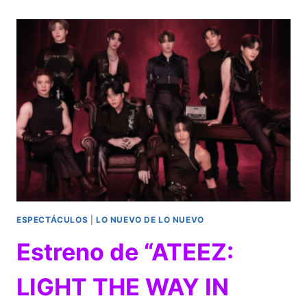
LLEGAN
A
SALA
DE
ARTE
CINÉPOLIS
EN
EL
MES
DE
JULIO
ESPECTÁCULOS
|
LO NUEVO DE LO NUEVO
Estreno de “ATEEZ:
LIGHT THE WAY IN