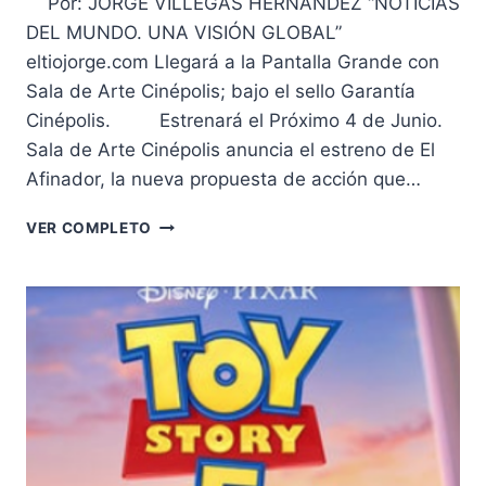
Por: JORGE VILLEGAS HERNÁNDEZ “NOTICIAS
DEL MUNDO. UNA VISIÓN GLOBAL”
eltiojorge.com Llegará a la Pantalla Grande con
Sala de Arte Cinépolis; bajo el sello Garantía
Cinépolis. Estrenará el Próximo 4 de Junio.
Sala de Arte Cinépolis anuncia el estreno de El
Afinador, la nueva propuesta de acción que…
“EL
VER COMPLETO
AFINADOR”,
PELÍCULA
PROTAGONIZADA
POR
LEO
WOODALL
Y
DUSTIN
HOFFMAN