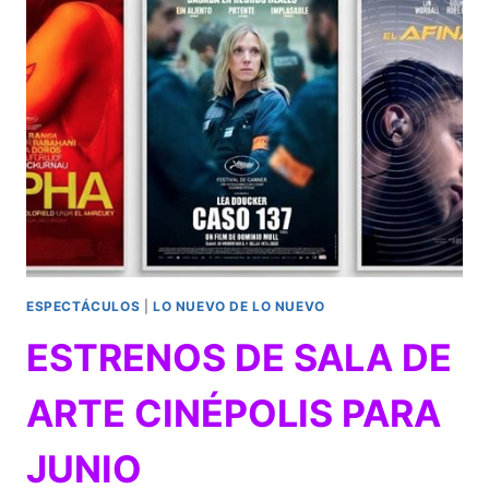
PARA
DISFRUTAR
EL
VERANO
AL
MÁXIMO
ESPECTÁCULOS
|
LO NUEVO DE LO NUEVO
ESTRENOS DE SALA DE
ARTE CINÉPOLIS PARA
JUNIO