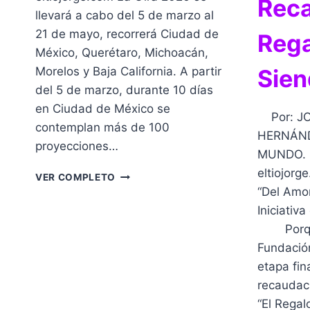
Reca
llevará a cabo del 5 de marzo al
21 de mayo, recorrerá Ciudad de
Rega
México, Querétaro, Michoacán,
Morelos y Baja California. A partir
Sien
del 5 de marzo, durante 10 días
en Ciudad de México se
Por: JO
contemplan más de 100
HERNÁND
proyecciones…
MUNDO. 
eltiojorg
AMBULANTE
VER COMPLETO
GIRA
“Del Amor
DE
Iniciativ
DOCUMENTALES
Porque 
2026ÇÇ
Fundación
etapa fi
recaudac
“El Regal