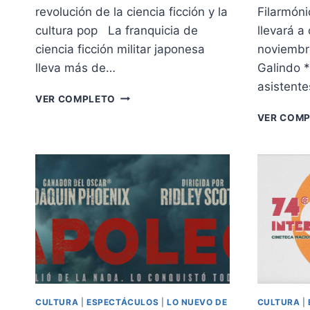
revolución de la ciencia ficción y la
Filarmóni
cultura pop La franquicia de
llevará a
ciencia ficción militar japonesa
noviembre
lleva más de…
Galindo *
asistent
SAGA
VER COMPLETO
DE
VER COM
“GUNDAM
SEED
FREEDOM”,
Y
SU
RELEVANCIA
EN
LA
CULTURA
POP
CULTURA
|
ESPECTÁCULOS
|
LO NUEVO DE
CULTURA
|