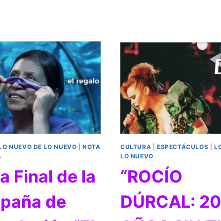
LO NUEVO DE LO NUEVO
|
NOTA
CULTURA
|
ESPECTÁCULOS
|
L
A
LO NUEVO
a Final de la
“ROCÍO
paña de
DÚRCAL: 20