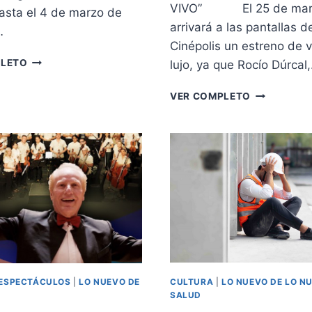
VIVO” El 25 de mar
asta el 4 de marzo de
arrivará a las pantallas d
…
Cinépolis un estreno de 
ETAPA
PLETO
lujo, ya que Rocío Dúrcal
FINAL
DE
“ROCÍO
VER COMPLETO
LA
DÚRCAL:
CAMPAÑA
20
DE
AÑOS
RECAUDACIÓN
SIN
“EL
TI”…
REGALO
CON
SIGUE
ALGUNAS
SIENDO
ANÉCDOTA
LA
PERSONALE
VISTA”
DE
UN
SERVIDOR
ESPECTÁCULOS
|
LO NUEVO DE
CULTURA
|
LO NUEVO DE LO N
SALUD