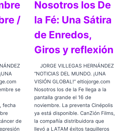
mbre
Nosotros los De
bre /
la Fé: Una Sátira
de Enredos,
Giros y reflexión
RNÁNDEZ
JORGE VILLEGAS HERNÁNDEZ
 ¡UNA
“NOTICIAS DEL MUNDO. ¡UNA
jorge.com
VISIÓN GLOBAL!” eltiojorge.com
embre se
Nosotros los de la Fe llega a la
pantalla grande el 16 de
, fecha
noviembre. La preventa Cinépolis
obre
ya está disponible. CanZión Films,
cáncer de
la compañía distribuidora que
depresión
llevó a LATAM éxitos taquilleros