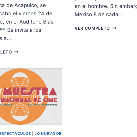
ca de Acapulco, se
en el hombre. Sin embar
 cabo el viernes 24 de
México 8 de cada…
, en el Auditorio Blas
19
VER COMPLETO
** Se invita a los
DE
es a…
NOVIEMBRE
DÍA
EL
PLETO
DEL
CENART
HOMBRE
PRESENTA
/
EL
SUICIDIO
CONCIERTO
MASCULIN
“MÚSICA
POR
GUERRERO”
ESPECTÁCULOS
|
LO NUEVO DE