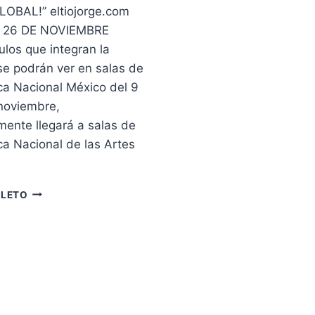
LOBAL!” eltiojorge.com
L 26 DE NOVIEMBRE
tulos que integran la
e podrán ver en salas de
ca Nacional México del 9
noviembre,
mente llegará a salas de
ca Nacional de las Artes
CON
PLETO
EL
OTOÑO
LLEGA
LA
74
MUESTRA
INTERNACIONAL
DE