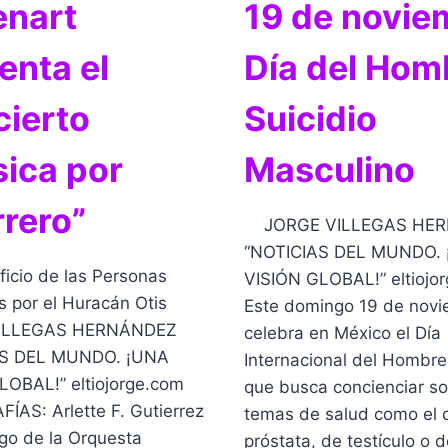
enart
19 de novie
enta el
Día del Hom
ierto
Suicidio
ica por
Masculino
rero”
JORGE VILLEGAS HE
“NOTICIAS DEL MUNDO.
icio de las Personas
VISIÓN GLOBAL!” eltio
 por el Huracán Otis
Este domingo 19 de novi
ILLEGAS HERNÁNDEZ
celebra en México el Día
AS DEL MUNDO. ¡UNA
Internacional del Hombre
LOBAL!” eltiojorge.com
que busca concienciar s
AS: Arlette F. Gutierrez
temas de salud como el 
go de la Orquesta
próstata, de testículo o 