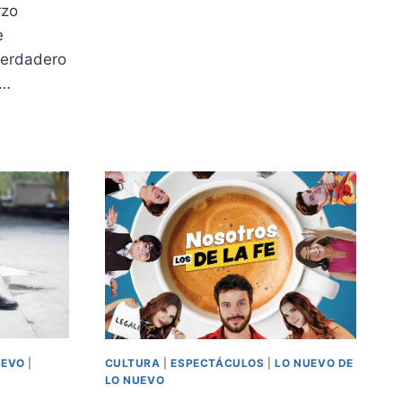
zo
LAS
e
FECHAS
DE
verdadero
SU
,…
24A
EDICIÓN
S
S
UEVO
|
CULTURA
|
ESPECTÁCULOS
|
LO NUEVO DE
LO NUEVO