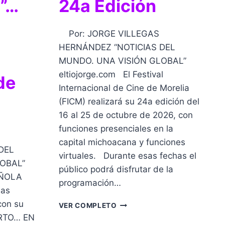
”…
24a Edición
Por: JORGE VILLEGAS
HERNÁNDEZ “NOTICIAS DEL
MUNDO. UNA VISIÓN GLOBAL”
eltiojorge.com El Festival
de
Internacional de Cine de Morelia
(FICM) realizará su 24a edición del
16 al 25 de octubre de 2026, con
funciones presenciales en la
capital michoacana y funciones
DEL
virtuales. Durante esas fechas el
OBAL”
público podrá disfrutar de la
AÑOLA
programación…
las
con su
EL
VER COMPLETO
FICM
ERTO… EN
ANUNCIA