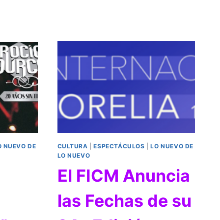
O NUEVO DE
CULTURA
|
ESPECTÁCULOS
|
LO NUEVO DE
LO NUEVO
El FICM Anuncia
las Fechas de su