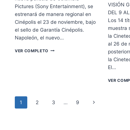
VISIÓN G
Pictures (Sony Entertainment), se
DEL 9 A
estrenará de manera regional en
Los 14 tí
Cinépolis el 23 de noviembre, bajo
muestra s
el sello de Garantía Cinépolis.
la Cinete
Napoleón, el nuevo…
al 26 de 
NAPOLEÓN:
VER COMPLETO
posterior
LA
la Cinete
ÉPICA
El…
HISTORIA
DEL
LÍDER
VER COM
MILITAR
MÁS
PODEROSO
Navegación
Siguiente
1
2
3
…
9
DE
FRANCIA
página
de