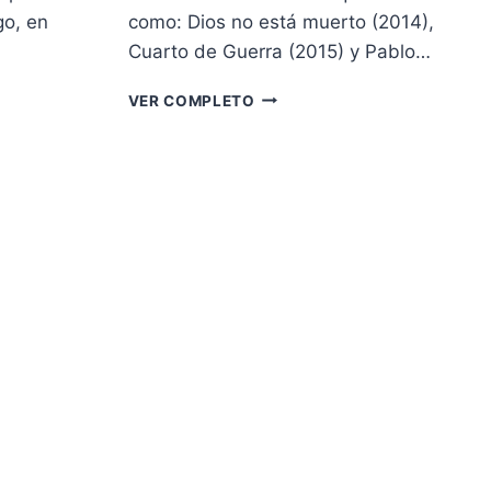
go, en
como: Dios no está muerto (2014),
Cuarto de Guerra (2015) y Pablo…
NOSOTROS
VER COMPLETO
LOS
DE
LA
FÉ:
UNA
SÁTIRA
DE
O
ENREDOS,
GIROS
Y
REFLEXIÓN