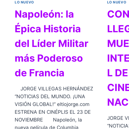
LO NUEVO
LO NUEVO
Napoleón: la
CON
Épica Historia
LLE
del Líder Militar
MUE
más Poderoso
INT
de Francia
L DE
CIN
JORGE VILLEGAS HERNÁNDEZ
“NOTICIAS DEL MUNDO. ¡UNA
NAC
VISIÓN GLOBAL!” eltiojorge.com
ESTRENA EN CINÉPLIS EL 23 DE
JORGE V
NOVIEMBRE Napoleón, la
“NOTICI
nueva película de Columbia