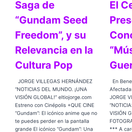
Saga de
El C
“Gundam Seed
Pres
Freedom”, y su
Conc
Relevancia en la
“Mús
Cultura Pop
Guer
JORGE VILLEGAS HERNÁNDEZ
En Benef
“NOTICIAS DEL MUNDO. ¡UNA
Afectadas
VISIÓN GLOBAL!” eltiojorge.com
JORGE V
Estreno con Cinépolis +QUE CINE
“NOTICI
“Gundam”: El icónico anime que no
VISIÓN G
te puedes perder en la pantalla
FOTOGRAFÍ
grande El icónico “Gundam”: Una
*** A car