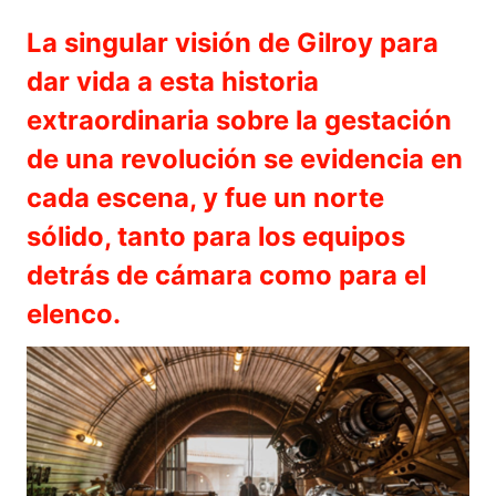
La singular visión de Gilroy para
dar vida a esta historia
extraordinaria sobre la gestación
de una revolución se evidencia en
cada escena, y fue un norte
sólido, tanto para los equipos
detrás de cámara como para el
elenco.