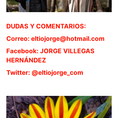
DUDAS Y COMENTARIOS:
Correo: eltiojorge@hotmail.com
Facebook: JORGE VILLEGAS
HERNÁNDEZ
Twitter: @eltiojorge_com