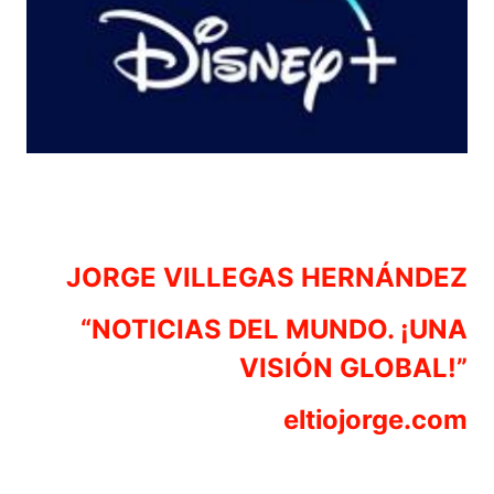
JORGE VILLEGAS HERNÁNDEZ
“NOTICIAS DEL MUNDO. ¡UNA
VISIÓN GLOBAL!”
eltiojorge.com