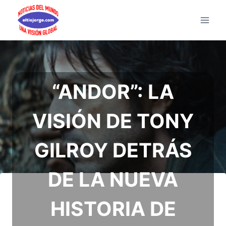
Saltar
al
contenido
“ANDOR”: LA
VISIÓN DE TONY
GILROY DETRÁS
DE LA NUEVA
HISTORIA DE