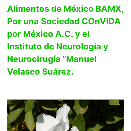
Alimentos de México BAMX,
Por una Sociedad COnVIDA
por México A.C. y el
Instituto de Neurología y
Neurocirugía “Manuel
Velasco Suárez.