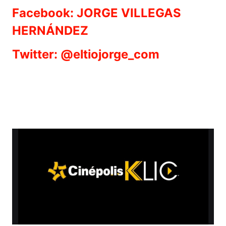
Facebook: JORGE VILLEGAS
HERNÁNDEZ
Twitter: @eltiojorge_com