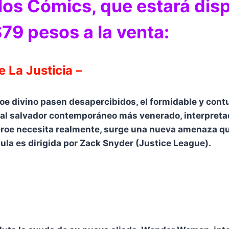
 los Cómics, que estará dis
$79 pesos a la venta:
 La Justicia –
oe divino pasen desapercibidos, el formidable y cont
a al salvador contemporáneo más venerado, interpretad
héroe necesita realmente, surge una nueva amenaza q
cula es dirigida por Zack Snyder (Justice League).