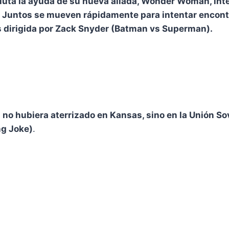
ecluta la ayuda de su nueva aliada, Wonder Woman, i
. Juntos se mueven rápidamente para intentar encon
 dirigida por Zack Snyder (Batman vs Superman).
 no hubiera aterrizado en Kansas, sino en la Unión Sov
ng Joke)
.