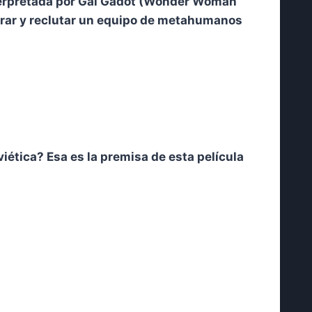
nterpretada por Gal Gadot (Wonder Woman
trar y reclutar un equipo de metahumanos
iética? Esa es la premisa de esta película