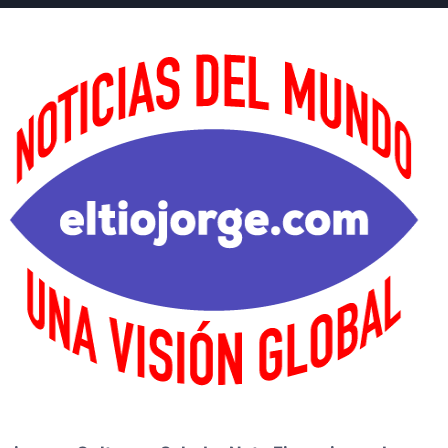
alva del Aburrimiento c
s en Comics