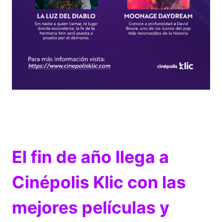
El fin de año llega a
Cinépolis Klic con las
mejores películas y