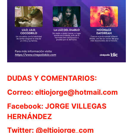
DUDAS Y COMENTARIOS:
Correo: eltiojorge@hotmail.com
Facebook: JORGE VILLEGAS
HERNÁNDEZ
Twitter: @eltiojorge_com