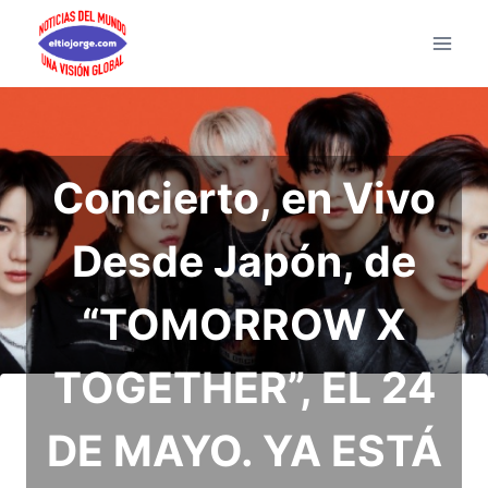
Saltar
al
contenido
Concierto, en Vivo
Desde Japón, de
“TOMORROW X
TOGETHER”, EL 24
DE MAYO. YA ESTÁ