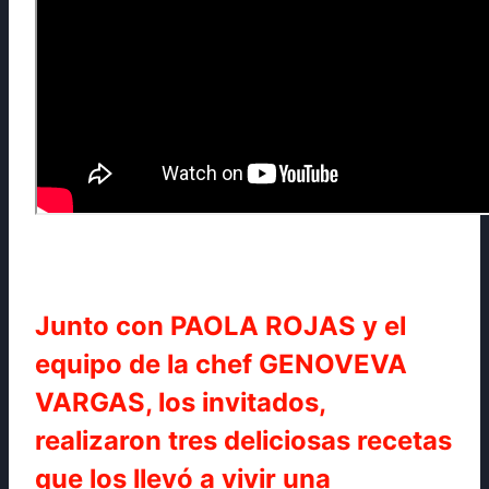
Junto con PAOLA ROJAS y el
equipo de la chef GENOVEVA
VARGAS, los invitados,
realizaron tres deliciosas recetas
que los llevó a vivir una