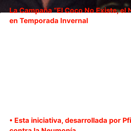
La Campaña “El Coco No Existe, el 
en Temporada Invernal
• Esta iniciativa, desarrollada por 
contra la Neumonía.