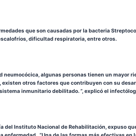
nfermedades que son causadas por la bacteria Strept
calofríos, dificultad respiratoria, entre otros.
 neumocócica, algunas personas tienen un mayor ries
 existen otros factores que contribuyen con su desarr
stema inmunitario debilitado. ”, explicó el infectólog
ogía del Instituto Nacional de Rehabilitación, expuso
 enfermedad . “Una de las formas más efectivas en l