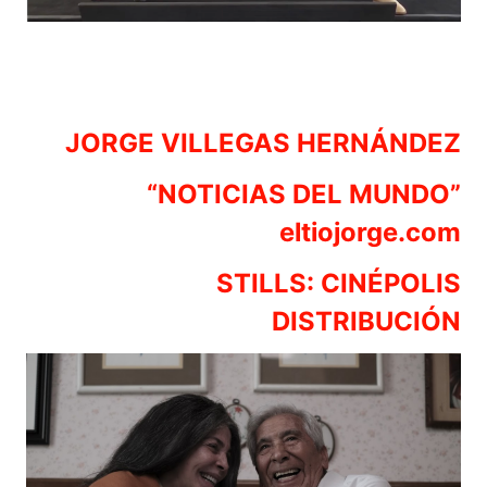
JORGE VILLEGAS HERNÁNDEZ
“NOTICIAS DEL MUNDO”
eltiojorge.com
STILLS: CINÉPOLIS
DISTRIBUCIÓN