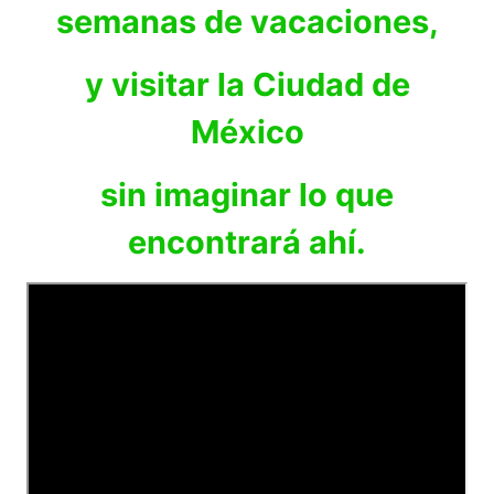
semanas de vacaciones,
y visitar la Ciudad de
México
sin imaginar lo que
encontrará ahí.