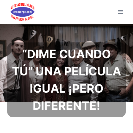
Saltar
al
contenido
“DIME CUANDO
TÚ” UNA PELÍCULA
IGUAL ¡PERO
DIFERENTE!