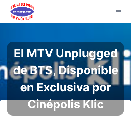
Saltar
al
contenido
El MTV Unplugged
de BTS, Disponible
en Exclusiva por
Cinépolis Klic