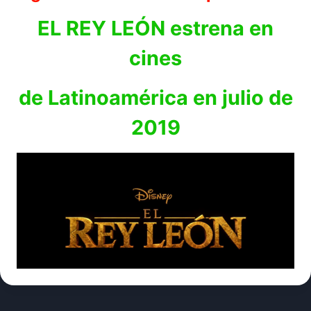
EL REY LEÓN estrena en
cines
de Latinoamérica en julio de
2019