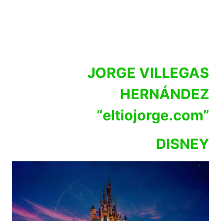
JORGE VILLEGAS
HERNÁNDEZ
“eltiojorge.com”
DISNEY