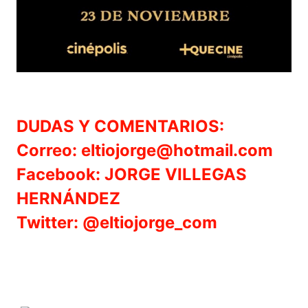
DUDAS Y COMENTARIOS:
Correo: eltiojorge@hotmail.com
Facebook: JORGE VILLEGAS
HERNÁNDEZ
Twitter: @eltiojorge_com