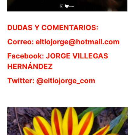
DUDAS Y COMENTARIOS:
Correo: eltiojorge@hotmail.com
Facebook: JORGE VILLEGAS
HERNÁNDEZ
Twitter: @eltiojorge_com