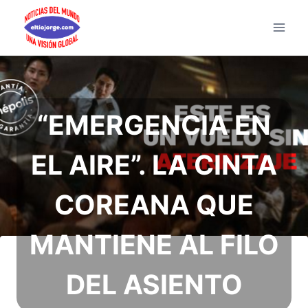
Saltar
al
contenido
“EMERGENCIA EN
EL AIRE”. LA CINTA
COREANA QUE
MANTIENE AL FILO
DEL ASIENTO