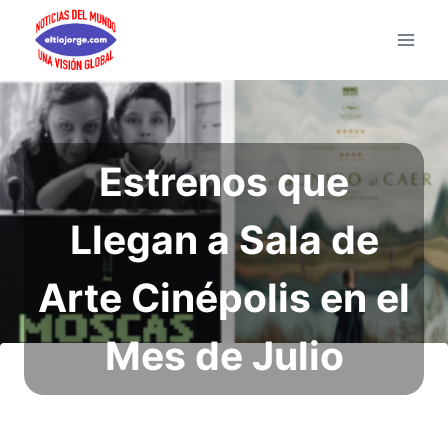
Saltar
al
contenido
Estrenos que
Llegan a Sala de
Arte Cinépolis en el
Mes de Julio