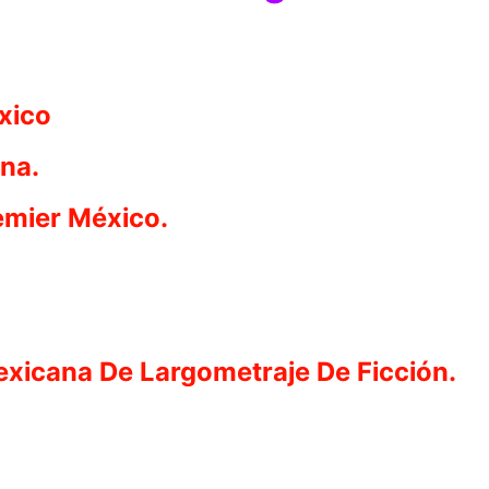
éxico
ana.
emier México.
exicana De Largometraje De Ficción.