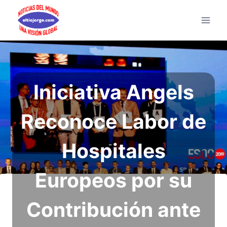
Saltar
al
contenido
Iniciativa Angels
Reconoce Labor de
Hospitales
Europeos por su
Contribución ante