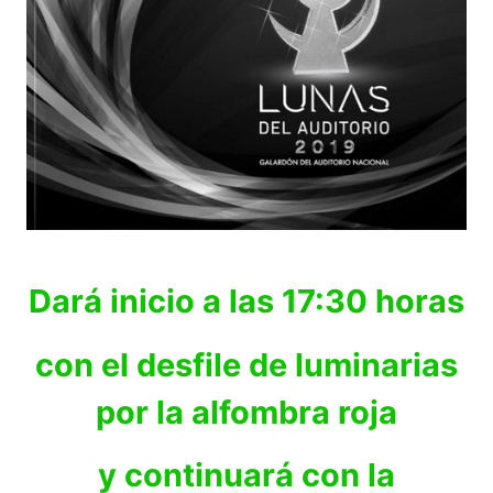
Dará inicio a las 17:30 horas
con el desfile de luminarias
por la alfombra roja
y continuará con la