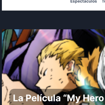
Espectáculos
T
La Película “My Hero