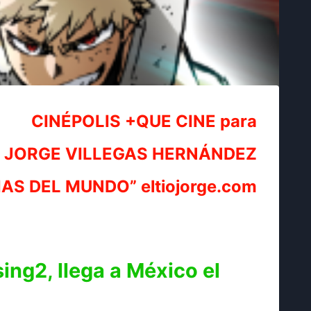
CINÉPOLIS +QUE CINE para
JORGE VILLEGAS HERNÁNDEZ
IAS DEL MUNDO” eltiojorge.com
ing2, llega a México el