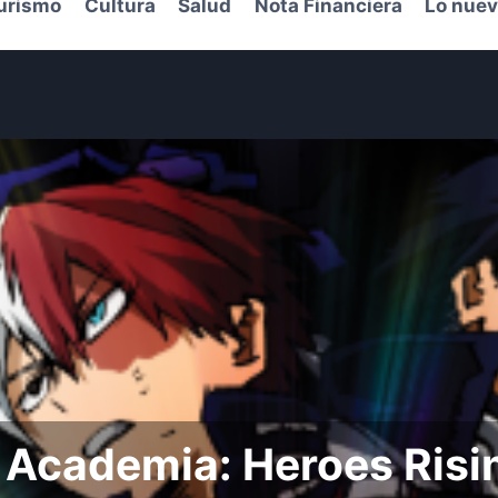
urismo
Cultura
Salud
Nota Financiera
Lo nuev
 Academia: Heroes Risi