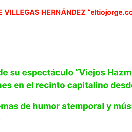
 VILLEGAS HERNÁNDEZ “eltiojorge.c
de su espectáculo “Viejos Hazme
nes en el recinto capitalino des
emas de humor atemporal y músi
e