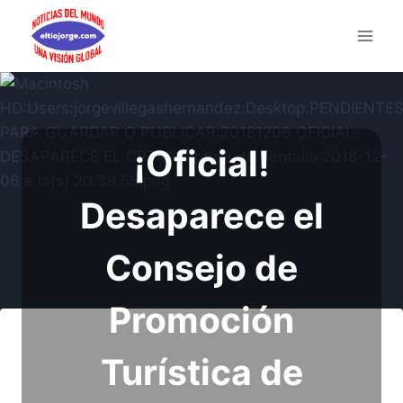
Saltar
al
contenido
¡Oficial!
Desaparece el
Consejo de
Promoción
Turística de