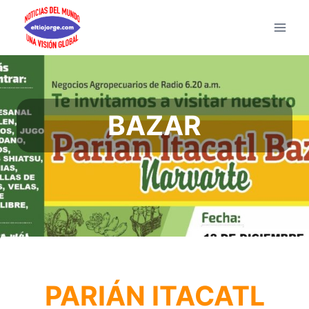
Saltar
al
contenido
BAZAR
PARIÁN ITACATL