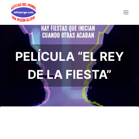
Saltar
al
contenido
PELÍCULA “EL REY
DE LA FIESTA”