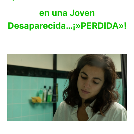
en una Joven
Desaparecida…¡»PERDIDA»!