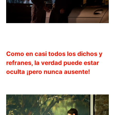
Como en casi todos los dichos y
refranes, la verdad puede estar
oculta ¡pero nunca ausente!