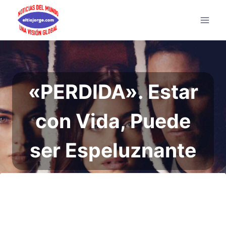
Saltar
al
contenido
«PERDIDA». Estar
con Vida, Puede
ser Espeluznante