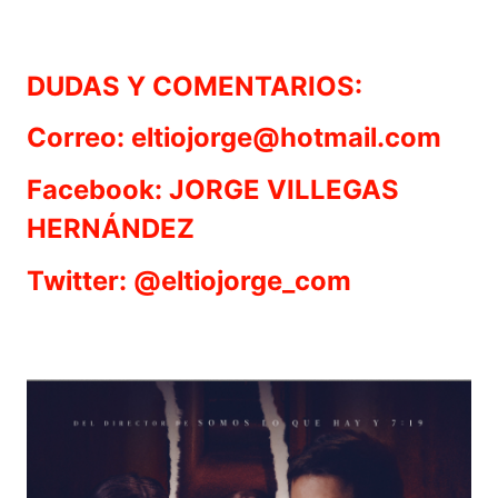
DUDAS Y COMENTARIOS:
Correo: eltiojorge@hotmail.com
Facebook: JORGE VILLEGAS
HERNÁNDEZ
Twitter: @eltiojorge_com