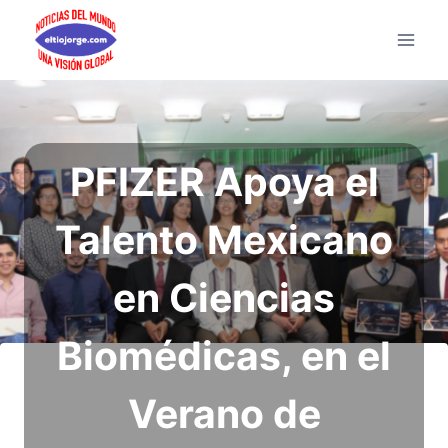
Saltar
al
contenido
PFIZER Apoya el
Talento Mexicano
en Ciencias
Biomédicas, en el
Verano de