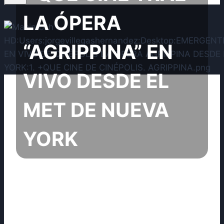
LA ÓPERA
“AGRIPPINA” EN
VIVO DESDE EL
MET DE NUEVA
YORK