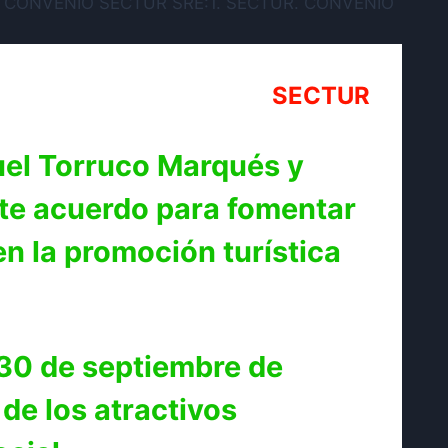
SECTUR
guel Torruco Marqués y
te acuerdo para fomentar
en la promoción turística
l 30 de septiembre de
de los atractivos