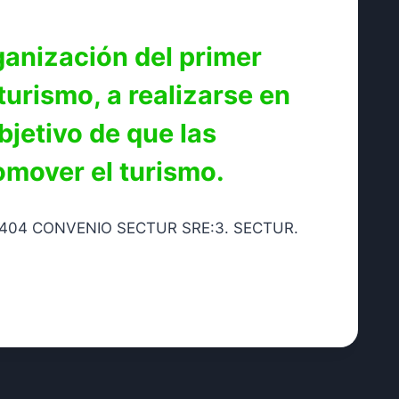
ganización del primer
urismo, a realizarse en
bjetivo de que las
omover el turismo.