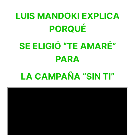
LUIS MANDOKI EXPLICA
PORQUÉ
SE ELIGIÓ “TE AMARÉ”
PARA
LA CAMPAÑA “SIN TI”