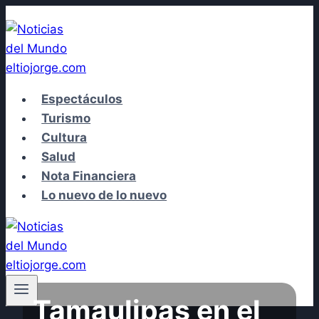
Saltar
al
contenido
Espectáculos
Turismo
Cultura
Salud
Nota Financiera
Lo nuevo de lo nuevo
Tamaulipas en el