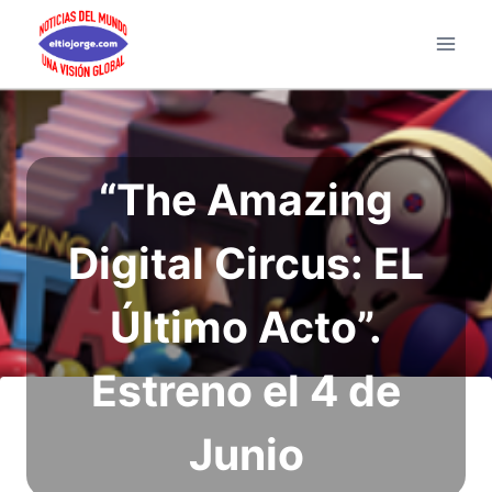
Saltar
al
contenido
“The Amazing
Digital Circus: EL
Último Acto”.
Estreno el 4 de
Junio