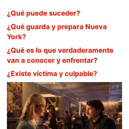
¿Qué puede suceder?
¿Qué guarda y prepara Nueva
York?
¿Qué es lo que verdaderamente
van a conocer y enfrentar?
¿Existe víctima y culpable?