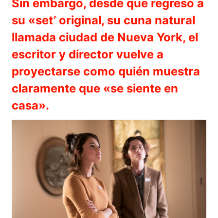
Sin embargo, desde que regresó a
su «set’ original, su cuna natural
llamada ciudad de Nueva York, el
escritor y director vuelve a
proyectarse como quién muestra
claramente que «se siente en
casa».