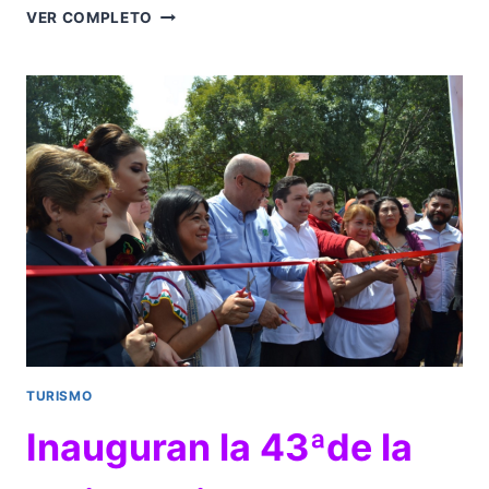
OCV
VER COMPLETO
GUANAJUATO,
LÍDER
EN
EVENTOS
DE
INCENTIVOS
TURISMO
Inauguran la 43ªde la