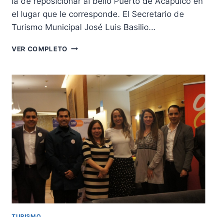
la de reposicionar al bello Puerto de Acapulco en
el lugar que le corresponde. El Secretario de
Turismo Municipal José Luis Basilio…
“ACATRINA
VER COMPLETO
FEST”.
UNA
NUEVA
FESTIVIDAD
DE
DÍA
DE
MUERTOS
EN
ACAPULCO.
EL
PUERTO
Y
LA
ENTIDAD
SON
TURISMO