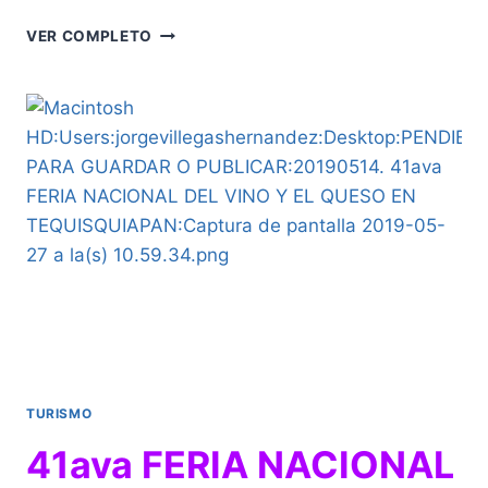
OCUPACIÓN
VER COMPLETO
HOTELERA
EN
QUERÉTARO
A
MÁS
DEL
80%
EN
PERIODO
VACACIONAL
TURISMO
41ava FERIA NACIONAL