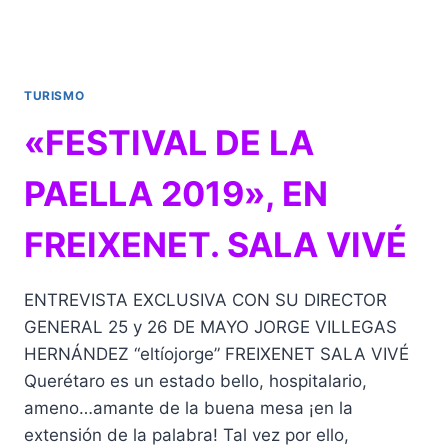
EN
EL
VII
SIMPOSIUM
TURISMO
DE
CENTROS
«FESTIVAL DE LA
HISTÓRICOS
EN
PAELLA 2019», EN
EL
DISTRITO
FEDERAL
FREIXENET. SALA VIVÉ
ENTREVISTA EXCLUSIVA CON SU DIRECTOR
GENERAL 25 y 26 DE MAYO JORGE VILLEGAS
HERNÁNDEZ “eltíojorge” FREIXENET SALA VIVÉ
Querétaro es un estado bello, hospitalario,
ameno…amante de la buena mesa ¡en la
extensión de la palabra! Tal vez por ello,