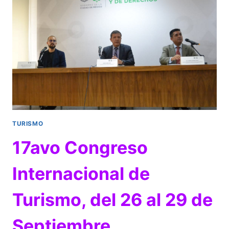
A
LIVERPOOL
Y
SU
“EXPERIENCIA
GOURMET”
TURISMO
17avo Congreso
Internacional de
Turismo, del 26 al 29 de
Septiembre