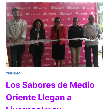
LA
FERIA
NACIONAL
DEL
MOLE,
EN
SAN
PEDRO
ATOCPAN,
MILPA
ALTA
TURISMO
Los Sabores de Medio
Oriente Llegan a